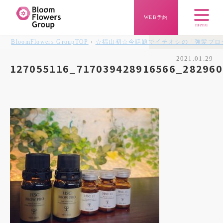
WEB予約
menu
BloomFlowers.Group
TOP
›
☆福山初☆今話題でイチオシの「強髪プロ
2021.01.29
127055116_717039428916566_282960