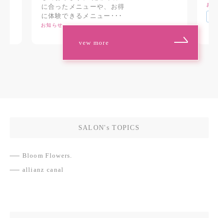
お知
に合ったメニューや、お得
に体験できるメニュー･･･
#
お知らせ
vew more
SALON's TOPICS
Bloom Flowers.
allianz canal