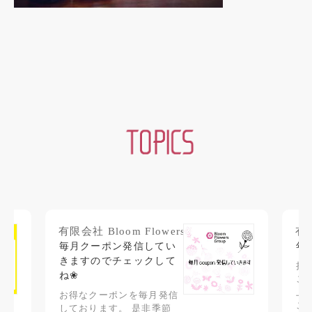
有限会社 Bloom Flowers.
有限
毎月クーポン発信してい
年
きますのでチェックして
拝
ね❀
ご
上
お得なクーポンを毎月発信
ご
しております。 是非季節