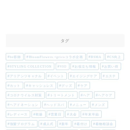
タグ
be容師
BloomFlowers.+gricoコラボ企画
BSMA
CS向上
STYLING COLLECTION
VIO
お役立ち情報
お買い得
アリアンツキャナル
イベント
エイジングケア
エステ
カット
キャッシュレス
グッズ
ケア
コロナウイルス対策
トリートメント
ヘア
ヘアケア
ヘアドネーション
ヘッドスパ
メニュー
メンズ
レディース
乾燥
営業日
大会
年末年始
強髪プログラム
成人式
新年
着付け
着物相談会