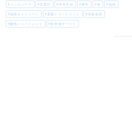
メンズパーマ
営業日
年末年始
新年
春
福袋
福袋キャンペーン
美髪トリートメント
美髪改善
酸熱トリートメント
駐車場サービス
▲
TOP
home
LINE公式
map
tel
web予約
menu
福山市駅前の美容室ブルームフラワーズ
BloomFlowers. TOP
スタッフ紹介
メニュー
カタログ