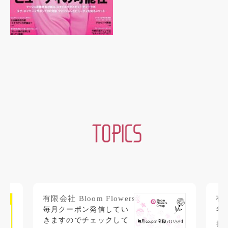
有限会社 Bloom Flowers.
有限
毎月クーポン発信してい
年
きますのでチェックして
拝