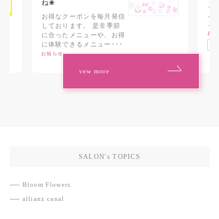
ね❀
ご
上
お得なクーポンを毎月発信
ご
しております。 是非季節
お知
に合ったメニューや、お得
に体験できるメニュー･･･
#
お知らせ
vew more
SALON's TOPICS
Bloom Flowers.
allianz canal