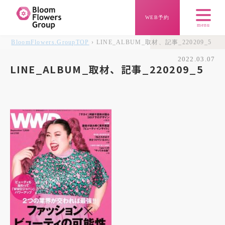
WEB予約
menu
BloomFlowers.Group
TOP
› LINE_ALBUM_取材、記事_220209_5
2022.03.07
LINE_ALBUM_取材、記事_220209_5