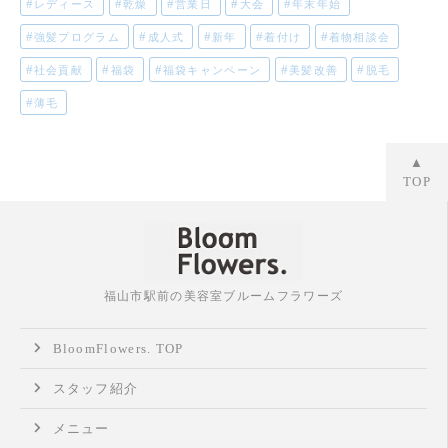
レディース
乾燥
営業日
大会
年末年始
強髪プログラム
成人式
新年
着付け
着物相談会
社会貢献
福袋
福袋キャンペーン
美髪改善
脱毛
薄毛
▲
TOP
福山市駅前の美容室ブルームフラワーズ
BloomFlowers. TOP
スタッフ紹介
メニュー