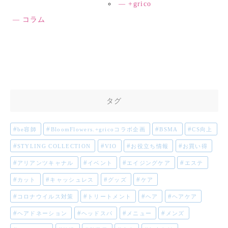
+grico
コラム
タグ
be容師
BloomFlowers.+gricoコラボ企画
BSMA
CS向上
STYLING COLLECTION
VIO
お役立ち情報
お買い得
アリアンツキャナル
イベント
エイジングケア
エステ
カット
キャッシュレス
グッズ
ケア
コロナウイルス対策
トリートメント
ヘア
ヘアケア
ヘアドネーション
ヘッドスパ
メニュー
メンズ