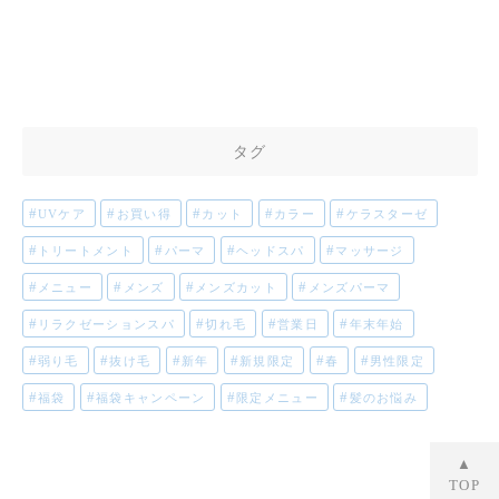
タグ
UVケア
お買い得
カット
カラー
ケラスターゼ
トリートメント
パーマ
ヘッドスパ
マッサージ
メニュー
メンズ
メンズカット
メンズパーマ
リラクゼーションスパ
切れ毛
営業日
年末年始
弱り毛
抜け毛
新年
新規限定
春
男性限定
福袋
福袋キャンペーン
限定メニュー
髪のお悩み
▲
TOP