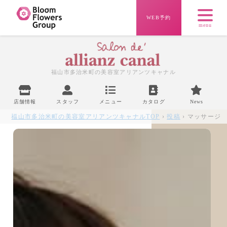
WEB予約
menu
福山市多治米町の美容室
アリアンツキャナル
店舗情報
スタッフ
メニュー
カタログ
News
福山市多治米町の美容室アリアンツキャナル
TOP
›
投稿
› マッサージ