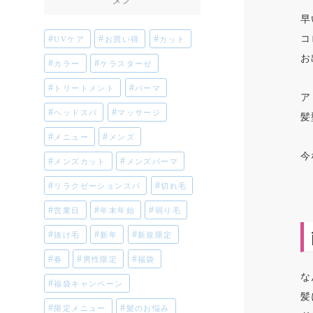
早
コ
UVケア
お買い得
カット
お
カラー
ケラスターゼ
トリートメント
パーマ
ア
ヘッドスパ
マッサージ
髪
メニュー
メンズ
今
メンズカット
メンズパーマ
リラクゼーションスパ
切れ毛
営業日
年末年始
弱り毛
抜け毛
新年
新規限定
春
男性限定
福袋
な
福袋キャンペーン
髪
限定メニュー
髪のお悩み