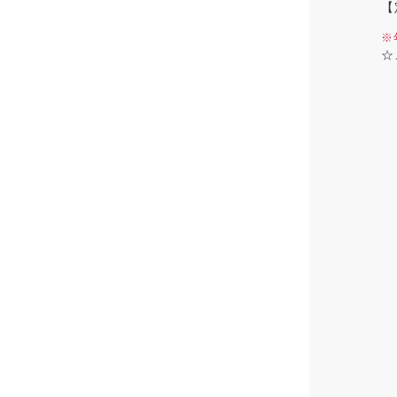
【
※
☆