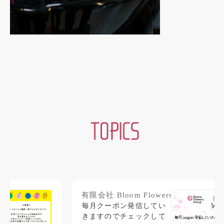
有限会社 Bloom Flowers.
有限
毎月クーポン発信してい
年
きますのでチェックして
拝