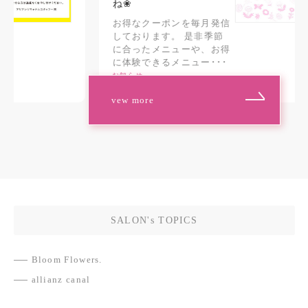
ね❀
ご
上
お得なクーポンを毎月発信
ご
しております。 是非季節
お知
に合ったメニューや、お得
に体験できるメニュー･･･
#
お知らせ
vew more
SALON's TOPICS
Bloom Flowers.
allianz canal