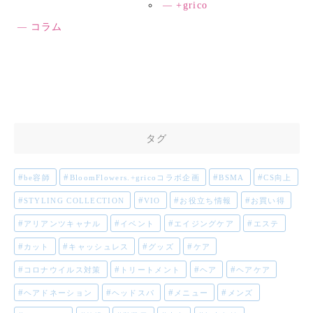
+grico
コラム
タグ
be容師
BloomFlowers.+gricoコラボ企画
BSMA
CS向上
STYLING COLLECTION
VIO
お役立ち情報
お買い得
アリアンツキャナル
イベント
エイジングケア
エステ
カット
キャッシュレス
グッズ
ケア
コロナウイルス対策
トリートメント
ヘア
ヘアケア
ヘアドネーション
ヘッドスパ
メニュー
メンズ