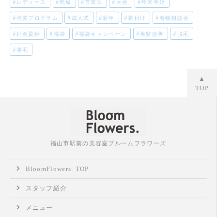
レディース
乾燥
営業日
大会
年末年始
強髪プログラム
成人式
新年
着付け
着物相談会
社会貢献
福袋
福袋キャンペーン
美髪改善
脱毛
薄毛
▲
TOP
福山市駅前の美容室ブルームフラワーズ
BloomFlowers. TOP
スタッフ紹介
メニュー