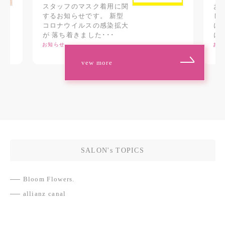
スタッフのマスク着用に関
お
するお知らせです。 新型
し
コロナウイルスの感染拡大
に
が 落ち着きました･･･
に
お知らせ
お知
vew more
SALON's TOPICS
Bloom Flowers.
allianz canal