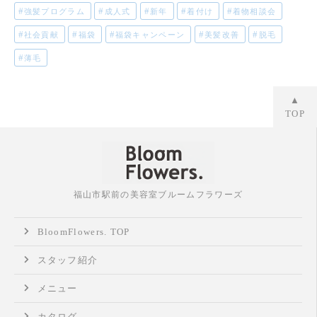
強髪プログラム
成人式
新年
着付け
着物相談会
社会貢献
福袋
福袋キャンペーン
美髪改善
脱毛
薄毛
▲
TOP
福山市駅前の美容室ブルームフラワーズ
BloomFlowers. TOP
スタッフ紹介
メニュー
カタログ