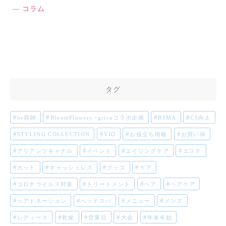
コラム
タグ
be容師
BloomFlowers.+gricoコラボ企画
BSMA
CS向上
STYLING COLLECTION
VIO
お役立ち情報
お買い得
アリアンツキャナル
イベント
エイジングケア
エステ
カット
キャッシュレス
グッズ
ケア
コロナウイルス対策
トリートメント
ヘア
ヘアケア
ヘアドネーション
ヘッドスパ
メニュー
メンズ
レディース
乾燥
営業日
大会
年末年始