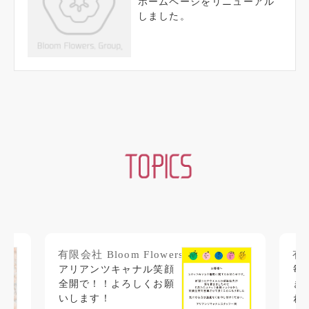
ホームページをリニューアル
しました。
有限会社 Bloom Flowers.
有限
アリアンツキャナル笑顔
毎
全開で！！よろしくお願
き
いします！
ね