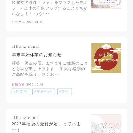
綺麗髪の条件「ツヤ」をプラスした艶カ
ラー♪ 全体の印象アップすることまちが
いなし！！ つや･･･
クーポン
2024.01.09
allianz canal
年末年始休業のお知らせ
拝啓 師走の候、ますますご健勝のこと
とお喜び申し上げます。 平素は格別の
ご高配を賜り、厚くお･･･
お知らせ
2022.12.01
#営業日
#年末年始
#新年
allianz canal
2023年福袋の受付が始まっていま
す！