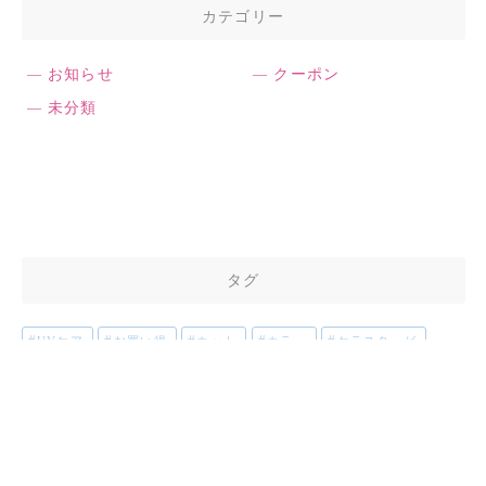
カテゴリー
お知らせ
クーポン
未分類
タグ
UVケア
お買い得
カット
カラー
ケラスターゼ
トリートメント
パーマ
ヘッドスパ
マッサージ
home
LINE公式
map
tel
web予約
menu
メニュー
メンズ
メンズカット
メンズパーマ
リラクゼーションスパ
切れ毛
営業日
年末年始
弱り毛
抜け毛
新年
新規限定
春
男性限定